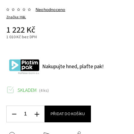
Neohodnoceno
Značka:
H&L
1 222 Kč
1 010 Kč bez DPH
Nakupujte hned, plaťte pak!
SKLADEM
(4 ks)
PŘIDAT DO KOŠÍKU