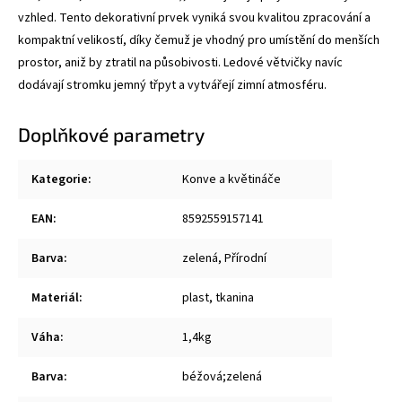
vzhled. Tento dekorativní prvek vyniká svou kvalitou zpracování a
kompaktní velikostí, díky čemuž je vhodný pro umístění do menších
prostor, aniž by ztratil na působivosti. Ledové větvičky navíc
dodávají stromku jemný třpyt a vytvářejí zimní atmosféru.
Doplňkové parametry
Kategorie
:
Konve a květináče
EAN
:
8592559157141
Barva
:
zelená, Přírodní
Materiál
:
plast, tkanina
Váha
:
1,4kg
Barva
:
béžová;zelená