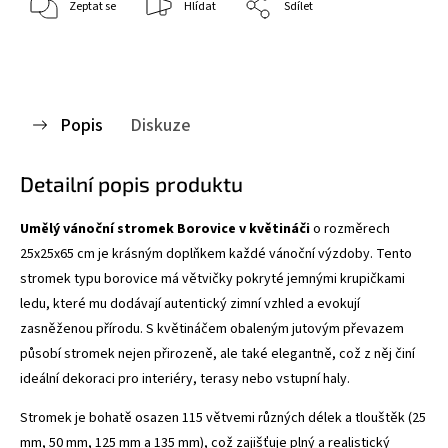
Zeptat se
Hlídat
Sdílet
Popis
Diskuze
Detailní popis produktu
Umělý vánoční stromek Borovice v květináči
o rozměrech
25x25x65 cm je krásným doplňkem každé vánoční výzdoby. Tento
stromek typu borovice má větvičky pokryté jemnými krupičkami
ledu, které mu dodávají autentický zimní vzhled a evokují
zasněženou přírodu. S květináčem obaleným jutovým převazem
působí stromek nejen přirozeně, ale také elegantně, což z něj činí
ideální dekoraci pro interiéry, terasy nebo vstupní haly.
Stromek je bohatě osazen 115 větvemi různých délek a tlouštěk (25
mm, 50 mm, 125 mm a 135 mm), což zajišťuje plný a realistický