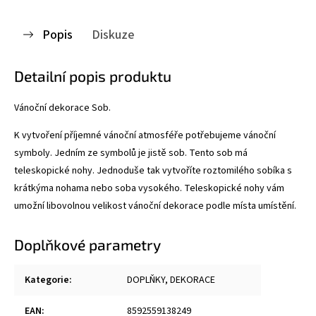
Popis
Diskuze
Detailní popis produktu
Vánoční dekorace Sob.
K vytvoření příjemné vánoční atmosféře potřebujeme vánoční
symboly. Jedním ze symbolů je jistě sob. Tento sob má
teleskopické nohy. Jednoduše tak vytvoříte roztomilého sobíka s
krátkýma nohama nebo soba vysokého. Teleskopické nohy vám
umožní libovolnou velikost vánoční dekorace podle místa umístění.
Doplňkové parametry
Kategorie
:
DOPLŇKY, DEKORACE
EAN
:
8592559138249