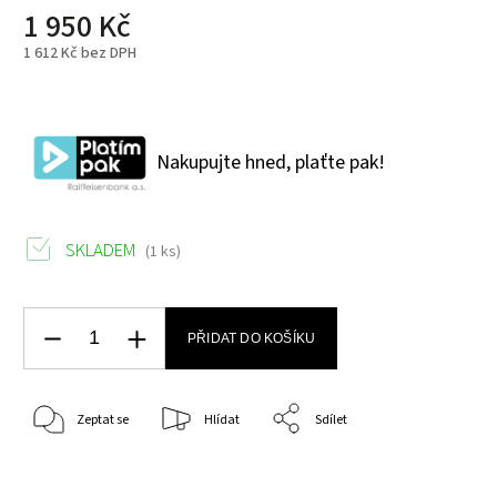
1 950 Kč
1 612 Kč bez DPH
Nakupujte hned, plaťte pak!
SKLADEM
(1 ks)
PŘIDAT DO KOŠÍKU
Zeptat se
Hlídat
Sdílet