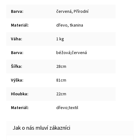
Barva
:
červená, Přírodní
Materiál
:
dřevo, tkanina
Váha
:
1 kg
Barva
:
béžová;červená
Šířka
:
28cm
Výška
:
81cm
Hloubka
:
22cm
Materiál
:
dřevo;textil