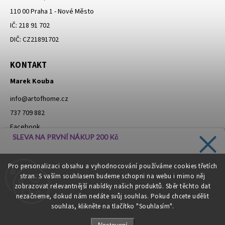
110 00 Praha 1 - Nové Město
IČ: 218 91 702
DIČ: CZ21891702
KONTAKT
Marek Kouba
info
@
artofhome.cz
737 709 882
Facebook
SLEVA NA PRVNÍ NÁKUP 200 Kč
Instagram
Zadejte svůj e-mail a dostávejte informace o novinkách a
Pro personalizaci obsahu a vyhodnocování používáme cookies třetích
slevách přímo do vaší schránky!
stran. S vaším souhlasem budeme schopni na webu i mimo něj
Moje objednávka - odstoupení od smlouvy
zobrazovat relevantnější nabídky našich produktů. Sběr těchto dat
nezačneme, dokud nám nedáte svůj souhlas. Pokud chcete udělit
souhlas, klikněte na tlačítko "Souhlasím".
CHCI SLEVU