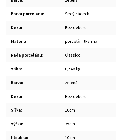
Barva
:
zelená
Barva porcelánu
:
Šedý nádech
Dekor
:
Bez dekoru
Materiál
:
porcelán, tkanina
Řada porcelánu
:
Classico
Váha
:
0,546 kg
Barva
:
zelená
Dekor
:
Bez dekoru
Šířka
:
10cm
Výška
:
35cm
Hloubka
:
10cm