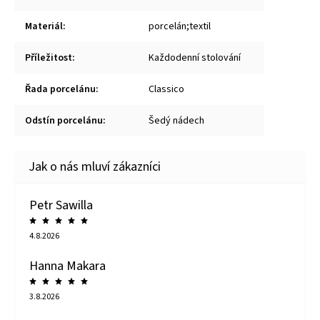
Materiál
:
porcelán;textil
Příležitost
:
Každodenní stolování
Řada porcelánu
:
Classico
Odstín porcelánu
:
Šedý nádech
Petr Sawilla
4.8.2026
Hanna Makara
3.8.2026