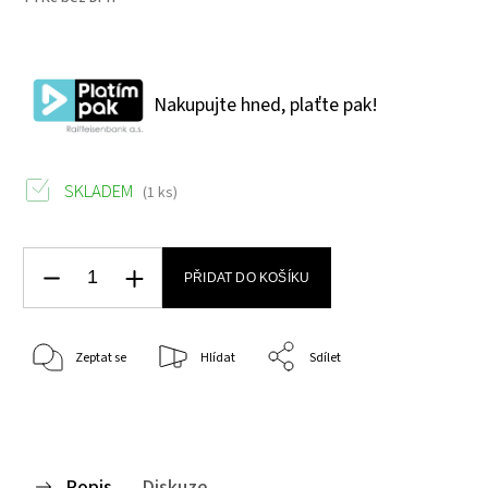
Nakupujte hned, plaťte pak!
SKLADEM
(1 ks)
PŘIDAT DO KOŠÍKU
Zeptat se
Hlídat
Sdílet
Popis
Diskuze