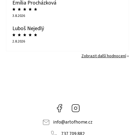
Emília Procházková
3.8.2026
Luboš Nejedlý
2.8.2026
Zobrazit další hodnocení
Facebook
Instagram
info
@
artofhome.cz
737 709 882