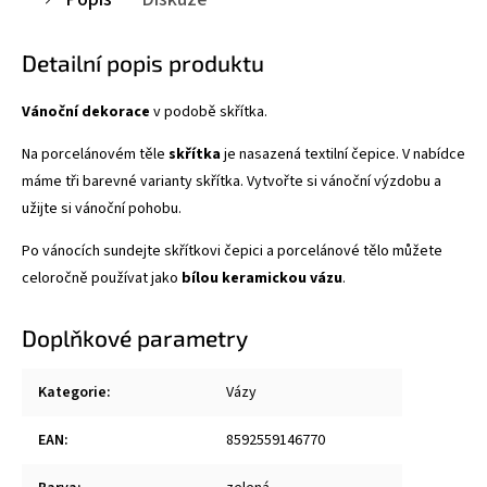
Detailní popis produktu
Vánoční dekorace
v podobě skřítka.
Na porcelánovém těle
skřítka
je nasazená textilní čepice. V nabídce
máme tři barevné varianty skřítka. Vytvořte si vánoční výzdobu a
užijte si vánoční pohobu.
Po vánocích sundejte skřítkovi čepici a porcelánové tělo můžete
celoročně používat jako
bílou keramickou vázu
.
Doplňkové parametry
Kategorie
:
Vázy
EAN
:
8592559146770