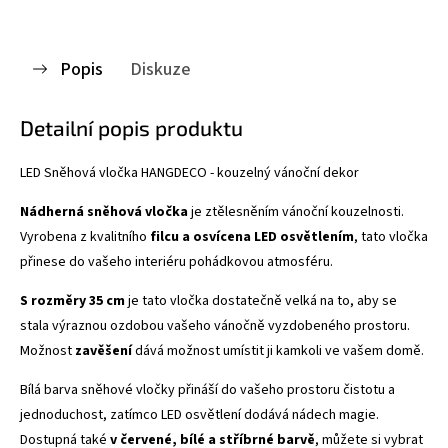
Popis
Diskuze
Detailní popis produktu
LED Sněhová vločka HANGDECO - kouzelný vánoční dekor
Nádherná sněhová vločka
je ztělesněním vánoční kouzelnosti.
Vyrobena z kvalitního
filcu a osvícena LED osvětlením
, tato vločka
přinese do vašeho interiéru pohádkovou atmosféru.
S rozměry 35 cm
je tato vločka dostatečně velká na to, aby se
stala výraznou ozdobou vašeho vánočně vyzdobeného prostoru.
Možnost
zavěšení
dává možnost umístit ji kamkoli ve vašem domě.
Bílá barva sněhové vločky přináší do vašeho prostoru čistotu a
jednoduchost, zatímco LED osvětlení dodává nádech magie.
Dostupná také
v červené, bílé a stříbrné barvě
, můžete si vybrat