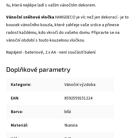
tu, která nejlépe ladí s vaším vánočním dekorem.
Vánoční sněhová vločka
HANGDECO je víc než jen dekorací - je to
kousek vánočního kouzla, které zahřeje vaše srdce a přinese
radost každému, kdo vkročí do vašeho domu. Připravte se na
vánoční období s touto kouzelnou vločkou.
Napájení - bateriové, 2 x AA - není součástí balení.
Doplňkové parametry
Kategorie
:
Vánoční výzdoba
EAN
:
8592559151224
Barva
:
bílá
Materiál
:
tkanina