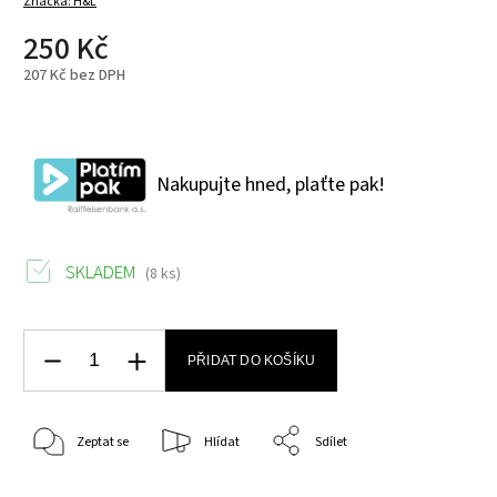
Značka:
H&L
250 Kč
207 Kč bez DPH
Nakupujte hned, plaťte pak!
SKLADEM
(8 ks)
PŘIDAT DO KOŠÍKU
Zeptat se
Hlídat
Sdílet