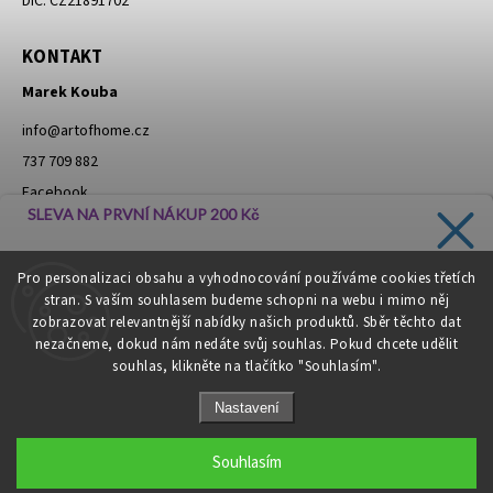
DIČ: CZ21891702
KONTAKT
Marek Kouba
info
@
artofhome.cz
737 709 882
Facebook
SLEVA NA PRVNÍ NÁKUP 200 Kč
Instagram
Zadejte svůj e-mail a dostávejte informace o novinkách a
Pro personalizaci obsahu a vyhodnocování používáme cookies třetích
slevách přímo do vaší schránky!
stran. S vaším souhlasem budeme schopni na webu i mimo něj
Moje objednávka - odstoupení od smlouvy
zobrazovat relevantnější nabídky našich produktů. Sběr těchto dat
nezačneme, dokud nám nedáte svůj souhlas. Pokud chcete udělit
souhlas, klikněte na tlačítko "Souhlasím".
CHCI SLEVU
Nastavení
Zásady zpracování osobních údajů
Copyright 2026
Art of Home
. Všechna práva vyhrazena.
Souhlasím
Grafický návrh vytvořil a nakódoval
Shoptak.cz