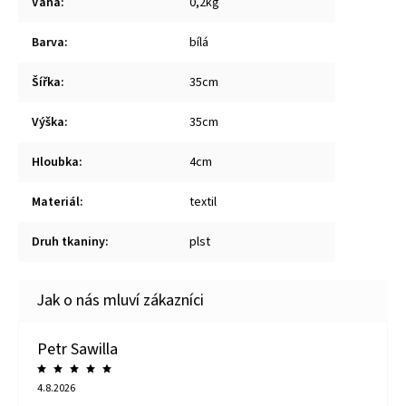
Váha
:
0,2kg
Barva
:
bílá
Šířka
:
35cm
Výška
:
35cm
Hloubka
:
4cm
Materiál
:
textil
Druh tkaniny
:
plst
Petr Sawilla
4.8.2026