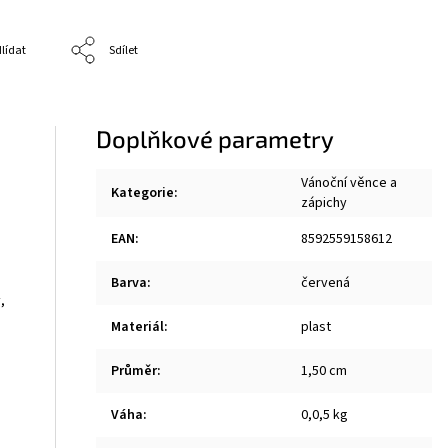
lídat
Sdílet
Doplňkové parametry
Vánoční věnce a
Kategorie
:
zápichy
EAN
:
8592559158612
Barva
:
červená
,
Materiál
:
plast
Průměr
:
1,50 cm
Váha
:
0,0,5 kg