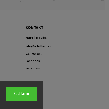
KONTAKT
Marek Kouba
info
@
artofhome.cz
737 709 882
Facebook
Instagram
Souhlasím