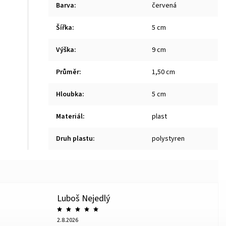
Barva
:
červená
Šířka
:
5 cm
Výška
:
9 cm
Průměr
:
1,50 cm
Hloubka
:
5 cm
Materiál
:
plast
Druh plastu
:
polystyren
Luboš Nejedlý
2.8.2026