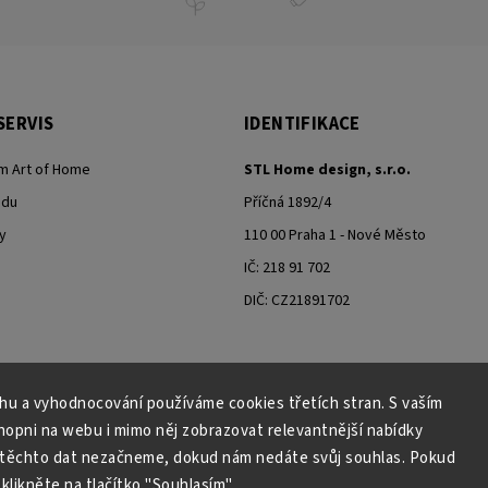
SERVIS
IDENTIFIKACE
m Art of Home
STL Home design, s.r.o.
odu
Příčná 1892/4
y
110 00 Praha 1 - Nové Město
IČ: 218 91 702
DIČ: CZ21891702
ahu a vyhodnocování používáme cookies třetích stran. S vaším
Moje objednávka - odstoupení od smlouvy
pni na webu i mimo něj zobrazovat relevantnější nabídky
 těchto dat nezačneme, dokud nám nedáte svůj souhlas. Pokud
klikněte na tlačítko "Souhlasím".