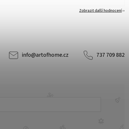
Zobrazit další hodnocení
info
@
artofhome.cz
737 709 882