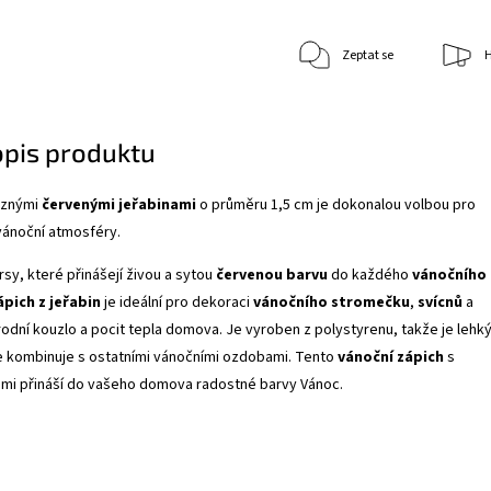
Zeptat se
H
opis produktu
raznými
červenými jeřabinami
o průměru 1,5 cm je dokonalou volbou pro
 vánoční atmosféry.
rsy, které přinášejí živou a sytou
červenou barvu
do každého
vánočního
ápich z jeřabin
je ideální pro dekoraci
vánočního stromečku
,
svícnů
a
rodní kouzlo a pocit tepla domova. Je vyroben z polystyrenu, takže je lehký
e kombinuje s ostatními vánočními ozdobami. Tento
vánoční zápich
s
ami přináší do vašeho domova radostné barvy Vánoc.