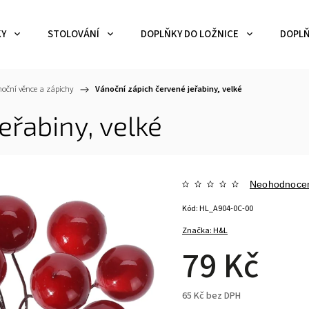
KY
STOLOVÁNÍ
DOPLŇKY DO LOŽNICE
DOPLŇ
oční věnce a zápichy
/
Vánoční zápich červené jeřabiny, velké
eřabiny, velké
Neohodnoce
Kód:
HL_A904-0C-00
Značka:
H&L
79 Kč
65 Kč bez DPH