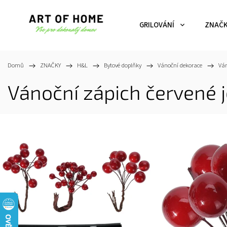
GRILOVÁNÍ
ZNAČ
Domů
/
ZNAČKY
/
H&L
/
Bytové doplňky
/
Vánoční dekorace
/
Ván
Vánoční zápich červené j