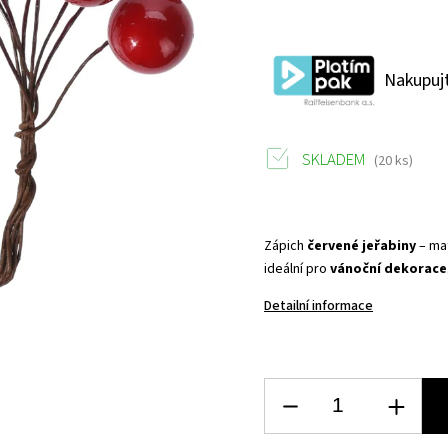
Nakupujt
SKLADEM
(20 ks)
Zápich
červené jeřabiny
– mat
ideální pro
vánoční dekorace
Detailní informace