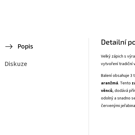
Detailní p
Popis
Velký zápich s vý
Diskuze
vytvoření tradiční
Balení obsahuje 3 t
aranžmá
. Tento
z
věnců
, dodává pří
odolný a snadno s
červenými jeřabin