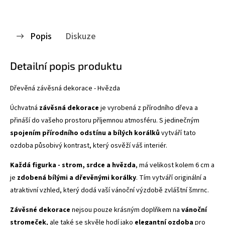
Popis
Diskuze
Detailní popis produktu
Dřevěná závěsná dekorace - Hvězda
Úchvatná
závěsná dekorace
je vyrobená z přírodního dřeva a
přináší do vašeho prostoru příjemnou atmosféru. S jedinečným
spojením přírodního odstínu a bílých korálků
vytváří tato
ozdoba působivý kontrast, který osvěží váš interiér.
Každá figurka - strom, srdce a hvězda
, má velikost kolem 6 cm a
je
zdobená bílými a dřevěnými korálky
. Tím vytváří originální a
atraktivní vzhled, který dodá vaší vánoční výzdobě zvláštní šmrnc.
Závěsné dekorace
nejsou pouze krásným doplňkem na
vánoční
stromeček
, ale také se skvěle hodí jako
elegantní ozdoba
pro