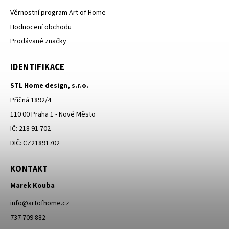
Věrnostní program Art of Home
Hodnocení obchodu
Prodávané značky
IDENTIFIKACE
STL Home design, s.r.o.
Příčná 1892/4
110 00 Praha 1 - Nové Město
IČ: 218 91 702
DIČ: CZ21891702
KONTAKT
Marek Kouba
info
@
artofhome.cz
737 709 882