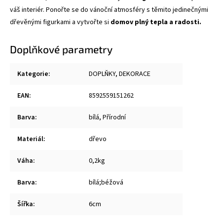
váš interiér. Ponořte se do vánoční atmosféry s těmito jedinečnými
dřevěnými figurkami a vytvořte si
domov plný tepla a radosti.
Doplňkové parametry
Kategorie
:
DOPLŇKY, DEKORACE
EAN
:
8592559151262
Barva
:
bílá, Přírodní
Materiál
:
dřevo
Váha
:
0,2kg
Barva
:
bílá;béžová
Šířka
:
6cm