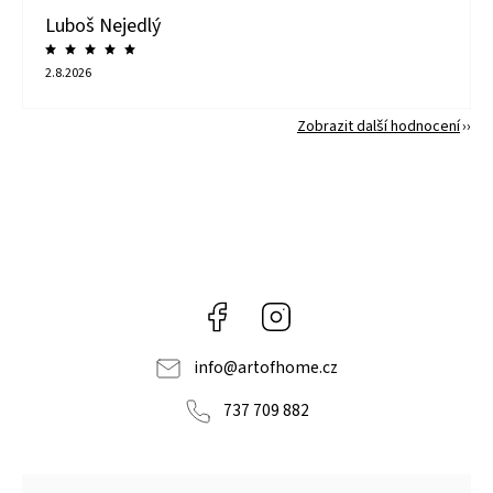
Luboš Nejedlý
2.8.2026
Zobrazit další hodnocení
Facebook
Instagram
info
@
artofhome.cz
737 709 882