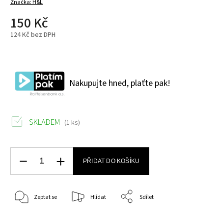
Značka:
H&L
150 Kč
124 Kč bez DPH
Nakupujte hned, plaťte pak!
SKLADEM
(1 ks)
PŘIDAT DO KOŠÍKU
Zeptat se
Hlídat
Sdílet