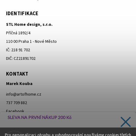
IDENTIFIKACE
STL Home design, s.r.o.
Příčná 1892/4
110 00 Praha 1 - Nové Město
IČ: 218 91 702
DIČ: CZ21891702
KONTAKT
Marek Kouba
info
@
artofhome.cz
737 709 882
Facebook
SLEVA NA PRVNÍ NÁKUP 200 Kč
Instagram
Zadejte svůj e-mail a dostávejte informace o novinkách a
Pro personalizaci obsahu a vyhodnocování používáme cookies třetích