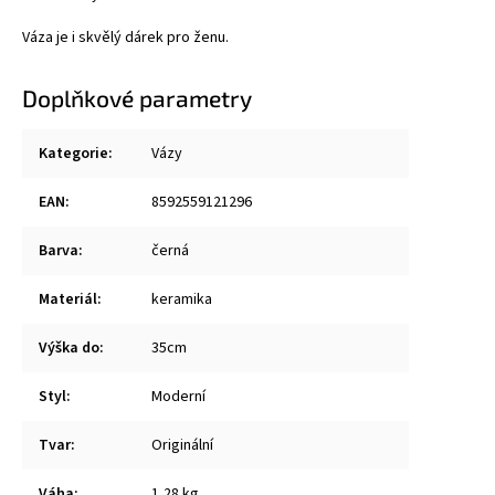
Váza je i skvělý dárek pro ženu.
Doplňkové parametry
Kategorie
:
Vázy
EAN
:
8592559121296
Barva
:
černá
Materiál
:
keramika
Výška do
:
35cm
Styl
:
Moderní
Tvar
:
Originální
Váha
:
1,28 kg