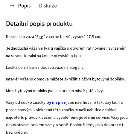
Popis
Diskuze
Detailní popis produktu
Keramická váza "Egg" v černé barvě, vysoká 27,5 cm.
Jednoduchá váza ve tvaru vajíčka s otvorem rafinovaně navrženém
na stranu. Ideální na kytice převislého tipu.
Lesklá černá barva dodává váze na eleganci.
Interiér vašeho domova můžete zkrášlit a oživit bytovými doplňky.
Mezi bytovými doplňky jsou na prvním místě jistě vázy.
Vázy od české značky
by inspire
jsou navrhované tak, aby ladili s
porcelánovými kolekcemi této značky. V naší nabídce nabídce
najdete tu pravou k vašemu vyvolenému jídelnímu servisu. Vázy jsou
dekorativním prvkem samy o sobě. Poslouží tedy jako dekorace i
bez květiny.