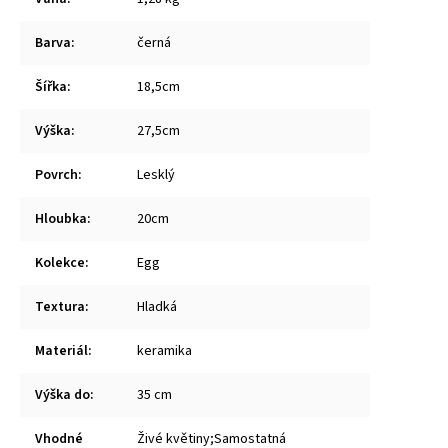
Barva
:
černá
Šířka
:
18,5cm
Výška
:
27,5cm
Povrch
:
Lesklý
Hloubka
:
20cm
Kolekce
:
Egg
Textura
:
Hladká
Materiál
:
keramika
Výška do
:
35 cm
Vhodné
Živé květiny;Samostatná