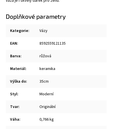
Váza je i skvělý dárek pro ženu.
Doplňkové parametry
Kategorie
:
Vázy
EAN
:
8592559121135
Barva
:
růžová
Materiál
:
keramika
Výška do
:
35cm
Styl
:
Moderní
Tvar
:
Originální
Váha
:
0,766 kg