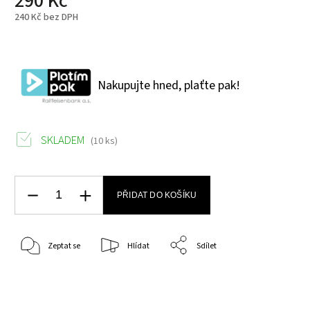
290 Kč
240 Kč bez DPH
Nakupujte hned, plaťte pak!
SKLADEM
(10 ks)
PŘIDAT DO KOŠÍKU
Zeptat se
Hlídat
Sdílet