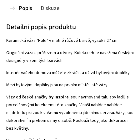
Popis
Diskuze
Detailní popis produktu
Keramická váza "Hole" v matné růžové barvě, vysoká 27 cm.
Originální váza s průřezem a otvory. Kolekce Hole navržena českými
designéry v zemitých barvách.
Interiér vašeho domova můžete zkrášlit a oživit bytovými doplňky.
Mezi bytovými doplňky jsou na prvním místě jistě vázy.
Vázy od české značky
by inspire
jsou navrhované tak, aby ladili s
porcelánovými kolekcemi této značky. V naší nabídce nabídce
najdete tu pravou k vašemu vyvolenému jídelnímu servisu. Vázy jsou
dekorativním prvkem samy o sobě. Poslouží tedy jako dekorace i
bez květiny.