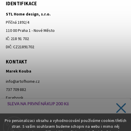
IDENTIFIKACE
STL Home design, s.r.o.
Příčná 1892/4
110 00 Praha 1 - Nové Město
IČ: 218 91 702
DIČ: CZ21891702
KONTAKT
Marek Kouba
info
@
artofhome.cz
737 709 882
Facebook
SLEVA NA PRVNÍ NÁKUP 200 Kč
Instagram
Zadejte svůj e-mail a dostávejte informace o novinkách a
Pro personalizaci obsahu a vyhodnocování používáme cookies třetích
slevách přímo do vaší schránky!
stran. S vaším souhlasem budeme schopni na webu i mimo něj
Moje objednávka - odstoupení od smlouvy