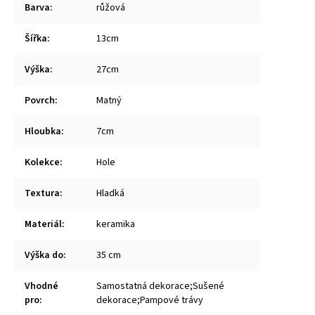
Barva
:
růžová
Šířka
:
13cm
Výška
:
27cm
Povrch
:
Matný
Hloubka
:
7cm
Kolekce
:
Hole
Textura
:
Hladká
Materiál
:
keramika
Výška do
:
35 cm
Vhodné
Samostatná dekorace;Sušené
pro
:
dekorace;Pampové trávy