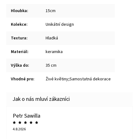
Hloubka
:
15cm
Kolekce
:
Unikátní design
Textura
:
Hladká
Materiál
:
keramika
Výška do
:
35 cm
Vhodné pro
:
Živé květiny;Samostatná dekorace
Petr Sawilla
4.8.2026