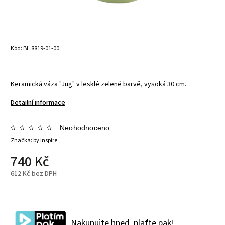
Kód:
BI_8819-01-00
Keramická váza "Jug" v lesklé zelené barvě, vysoká 30 cm.
Detailní informace
Neohodnoceno
Značka:
by inspire
740 Kč
612 Kč bez DPH
Nakupujte hned, plaťte pak!