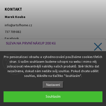
KONTAKT
Marek Kouba
info
@
artofhome.cz
737 709 882
Facebook
SLEVA NA PRVNÍ NÁKUP 200 Kč
Instagram
Zadejte svůj e-mail a dostávejte informace o novinkách a
Pro personalizaci obsahu a vyhodnocování používáme cookies třetích
slevách přímo do vaší schránky!
stran. S vaším souhlasem budeme schopni na webu i mimo něj
Moje objednávka - odstoupení od smlouvy
zobrazovat relevantnější nabídky našich produktů. Sběr těchto dat
nezačneme, dokud nám nedáte svůj souhlas. Pokud chcete udělit
souhlas, klikněte na tlačítko "Souhlasím".
CHCI SLEVU
Nastavení
Zásady zpracování osobních údajů
Copyright 2026
Art of Home
. Všechna práva vyhrazena.
Souhlasím
Grafický návrh vytvořil a nakódoval
Shoptak.cz