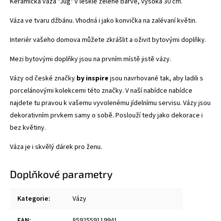
Keramická váza "Jug" v lesklé zelené barvě, vysoká 30 cm.
Váza ve tvaru džbánu. Vhodná i jako konvička na zalévaní květin.
Interiér vašeho domova můžete zkrášlit a oživit bytovými doplňky.
Mezi bytovými doplňky jsou na prvním místě jistě vázy.
Vázy od české značky
by inspire
jsou navrhované tak, aby ladili s
porcelánovými kolekcemi této značky. V naší nabídce nabídce
najdete tu pravou k vašemu vyvolenému jídelnímu servisu. Vázy jsou
dekorativním prvkem samy o sobě. Poslouží tedy jako dekorace i
bez květiny.
Váza je i skvělý dárek pro ženu.
Doplňkové parametry
Kategorie
:
Vázy
EAN
:
8592559119941