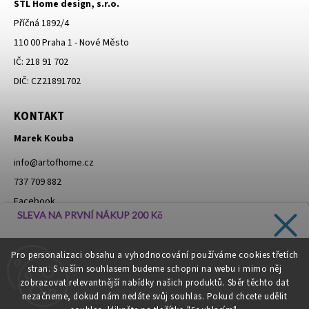
STL Home design, s.r.o.
Příčná 1892/4
110 00 Praha 1 - Nové Město
IČ: 218 91 702
DIČ: CZ21891702
KONTAKT
Marek Kouba
info
@
artofhome.cz
737 709 882
Facebook
SLEVA NA PRVNÍ NÁKUP 200 Kč
Instagram
Zadejte svůj e-mail a dostávejte informace o novinkách a
Pro personalizaci obsahu a vyhodnocování používáme cookies třetích
slevách přímo do vaší schránky!
stran. S vaším souhlasem budeme schopni na webu i mimo něj
Moje objednávka - odstoupení od smlouvy
zobrazovat relevantnější nabídky našich produktů. Sběr těchto dat
nezačneme, dokud nám nedáte svůj souhlas. Pokud chcete udělit