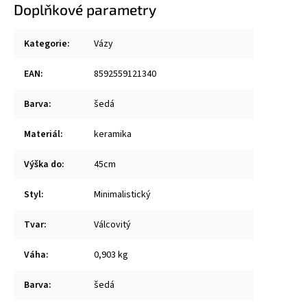
Doplňkové parametry
Kategorie
:
Vázy
EAN
:
8592559121340
Barva
:
šedá
Materiál
:
keramika
Výška do
:
45cm
Styl
:
Minimalistický
Tvar
:
Válcovitý
Váha
:
0,903 kg
Barva
:
šedá