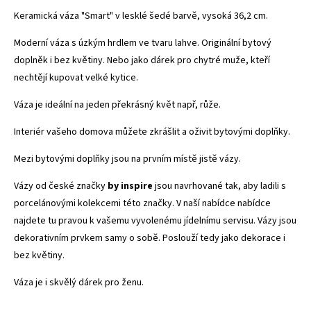
Keramická váza "Smart" v lesklé šedé barvě, vysoká 36,2 cm.
Moderní váza s úzkým hrdlem ve tvaru lahve. Originální bytový
doplněk i bez květiny. Nebo jako dárek pro chytré muže, kteří
nechtějí kupovat velké kytice.
Váza je ideální na jeden překrásný květ např, růže.
Interiér vašeho domova můžete zkrášlit a oživit bytovými doplňky.
Mezi bytovými doplňky jsou na prvním místě jistě vázy.
Vázy od české značky
by inspire
jsou navrhované tak, aby ladili s
porcelánovými kolekcemi této značky. V naší nabídce nabídce
najdete tu pravou k vašemu vyvolenému jídelnímu servisu. Vázy jsou
dekorativním prvkem samy o sobě. Poslouží tedy jako dekorace i
bez květiny.
Váza je i skvělý dárek pro ženu.