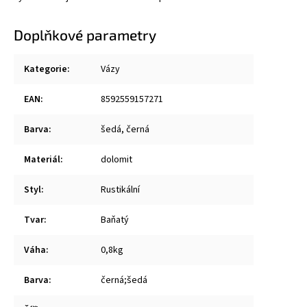
Doplňkové parametry
Kategorie
:
Vázy
EAN
:
8592559157271
Barva
:
šedá, černá
Materiál
:
dolomit
Styl
:
Rustikální
Tvar
:
Baňatý
Váha
:
0,8kg
Barva
:
černá;šedá