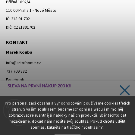
Příčná 1892/4
110 00 Praha 1 - Nové Město
IČ: 218 91 702
DIČ: CZ21891702
KONTAKT
Marek Kouba
info
@
artofhome.cz
737 709 882
Facebook
SLEVA NA PRVNÍ NÁKUP 200 Kč
Instagram
Zadejte svůj e-mail a dostávejte informace o novinkách a
Pro personalizaci obsahu a vyhodnocování používáme cookies třetích
slevách přímo do vaší schránky!
stran. S vaším souhlasem budeme schopni na webu i mimo něj
Moje objednávka - odstoupení od smlouvy
zobrazovat relevantnější nabídky našich produktů. Sběr těchto dat
nezačneme, dokud nám nedáte svůj souhlas. Pokud chcete udělit
souhlas, klikněte na tlačítko "Souhlasím".
CHCI SLEVU