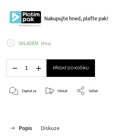
Nakupujte hned, plaťte pak!
SKLADEM
(9 ks)
PŘIDAT DO KOŠÍKU
Zeptat se
Hlídat
Sdílet
Popis
Diskuze