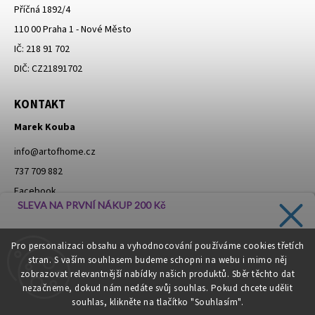
Příčná 1892/4
110 00 Praha 1 - Nové Město
IČ: 218 91 702
DIČ: CZ21891702
KONTAKT
Marek Kouba
info
@
artofhome.cz
737 709 882
Facebook
SLEVA NA PRVNÍ NÁKUP 200 Kč
Instagram
Zadejte svůj e-mail a dostávejte informace o novinkách a
Pro personalizaci obsahu a vyhodnocování používáme cookies třetích
slevách přímo do vaší schránky!
stran. S vaším souhlasem budeme schopni na webu i mimo něj
Moje objednávka - odstoupení od smlouvy
zobrazovat relevantnější nabídky našich produktů. Sběr těchto dat
nezačneme, dokud nám nedáte svůj souhlas. Pokud chcete udělit
souhlas, klikněte na tlačítko "Souhlasím".
CHCI SLEVU