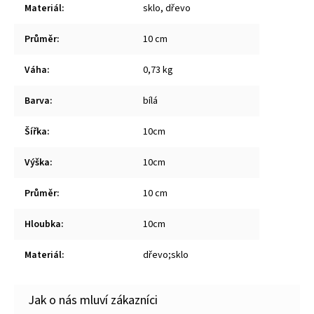
Materiál
:
sklo, dřevo
Průměr
:
10 cm
Váha
:
0,73 kg
Barva
:
bílá
Šířka
:
10cm
Výška
:
10cm
Průměr
:
10 cm
Hloubka
:
10cm
Materiál
:
dřevo;sklo