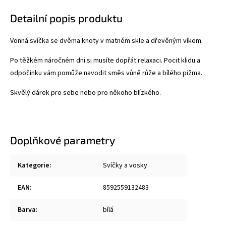
Detailní popis produktu
Vonná svíčka se dvěma knoty v matném skle a dřevěným víkem.
Po těžkém náročném dni si musíte dopřát relaxaci. Pocit klidu a
odpočinku vám pomůže navodit směs vůně růže a bílého pižma.
Skvělý dárek pro sebe nebo pro někoho blízkého.
Doplňkové parametry
Kategorie
:
Svíčky a vosky
EAN
:
8592559132483
Barva
:
bílá