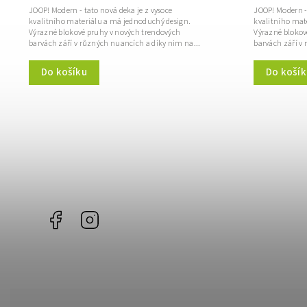
JOOP! Modern - tato nová deka je z vysoce
JOOP! Modern - 
kvalitního materiálu a má jednoduchý design.
kvalitního mat
Výrazné blokové pruhy v nových trendových
Výrazné blokov
barvách září v různých nuancích a díky nim na...
barvách září v
Do košíku
Do košík
Facebook
Instagram