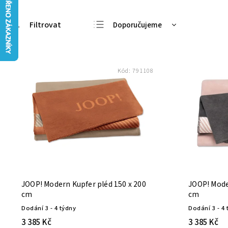
Doporučujeme
Nejlevnější
Nejdražší
Kód:
791108
Nejprodávanější
Abecedně
JOOP! Modern Kupfer pléd 150 x 200
JOOP! Moder
cm
cm
Dodání 3 - 4 týdny
Dodání 3 - 4 
3 385 Kč
3 385 Kč