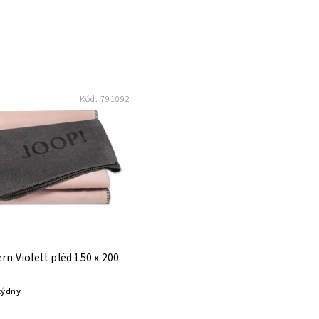
Kód:
791092
n Violett pléd 150 x 200
týdny