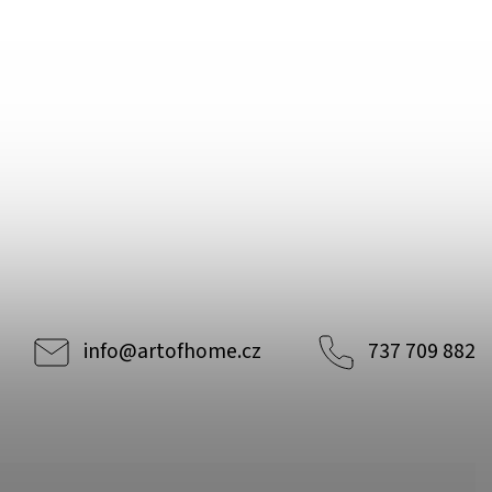
info
@
artofhome.cz
737 709 882