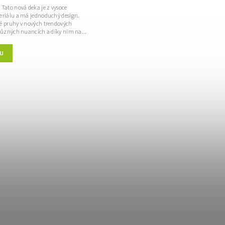
Tato nová deka je z vysoce
eriálu a má jednoduchý design.
é pruhy v nových trendových
 různých nuancích a díky nim na...
u