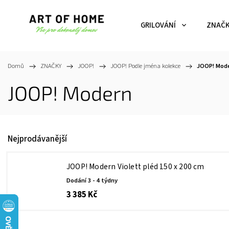
GRILOVÁNÍ
ZNAČ
Domů
/
ZNAČKY
/
JOOP!
/
JOOP! Podle jména kolekce
/
JOOP! Mod
JOOP! Modern
Nejprodávanější
JOOP! Modern Violett pléd 150 x 200 cm
Dodání 3 - 4 týdny
3 385 Kč