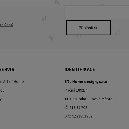
ch údajů
Přihlásit se
SERVIS
IDENTIFIKACE
m Art of Home
STL Home design, s.r.o.
odu
Příčná 1892/4
y
110 00 Praha 1 - Nové Město
IČ: 218 91 702
DIČ: CZ21891702