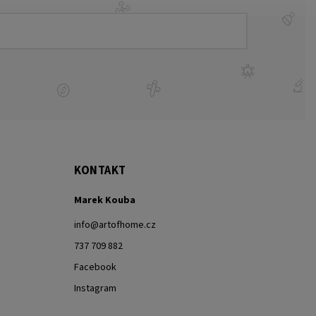
KONTAKT
Marek Kouba
info
@
artofhome.cz
737 709 882
Facebook
Instagram