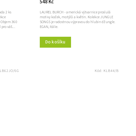
548 Kč
da 2 ks
LAUREL BURCH - americká výtvarnice proslulá
ekce
motivy koček, motýlů a květin. Kolekce JUNGLE
. Objem 360
SONGS je radostnou výpravou do hlubin džungle.
 pro váš...
EGAN, Itálie.
Do košíku
LB62JO/6G
Kód:
KLB44/B