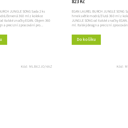
823 Kč
BURCH JUNGLE SONG Sada 2 ks
EGAN LAUREL BURCH JUNGLE SONG Sa
odrá/červená 360 ml z kolekce
hrnek světle modrá/žlutá 360 ml z kol
d italské značky EGAN. Objem 360
JUNGLE SONG od italské značky EGAN
ign a precizní zpracování pro...
ml. Italský design a precizní zpracování
u
Do košíku
Kód:
MLB62JO/4AZ
Kód:
M