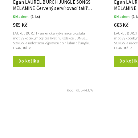
Egan LAUREL BURCH JUNGLE SONGS
Egan LAUR
MELAMINE Červený servírovací talíř
MELAMINE 
35 cm
31X25 cm
Skladem
(1 ks)
Skladem
(1 
905 Kč
663 Kč
LAUREL BURCH - americká výtvarnice proslulá
LAUREL BURCH -
motivy koček, motýlů a květin. Kolekce JUNGLE
motivy koček, 
SONGS je radostnou výpravou do hlubin džungle.
SONGS je rados
EGAN, Itálie.
EGAN, Itálie.
Do košíku
Do košík
Kód:
KLB44J/A