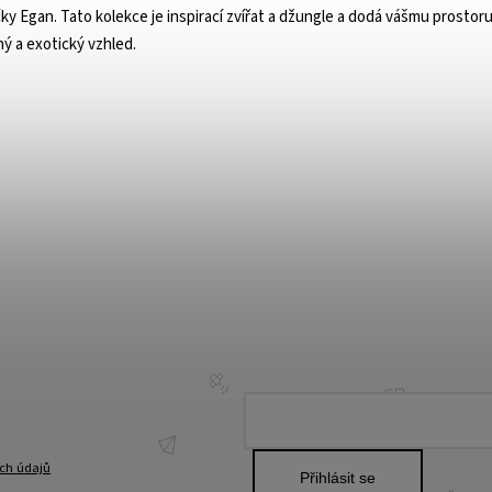
y Egan. Tato kolekce je inspirací zvířat a džungle a dodá vášmu prostoru 
ý a exotický vzhled.
ch údajů
Přihlásit se