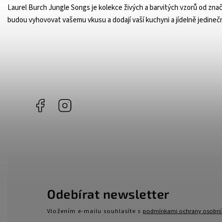
Laurel Burch Jungle Songs je kolekce živých a barvitých vzorů od značk
budou vyhovovat vašemu vkusu a dodají vaší kuchyni a jídelně jedinečn
Facebook
Instagram
Odebírat newsletter
Vložením e-mailu souhlasíte s
podmínkami ochrany osobní