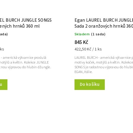
EL BURCH JUNGLE SONGS
Egan LAUREL BURCH JUNGL
vených hrnků 360 ml
Sada 2 oranžových hrnků 36
sada)
Skladem
(1 sada)
845 Kč
 ks
422,50 Kč / 1 ks
 americká výtvarnice proslulá
LAUREL BURCH - americká výtvarnice p
motýlů a květin. Kolekce JUNGLE
motivy koček, motýlů a květin. Kolek
tnou výpravou do hlubin džungle.
SONGS je radostnou výpravou do hlubi
EGAN, Itálie.
u
Do košíku