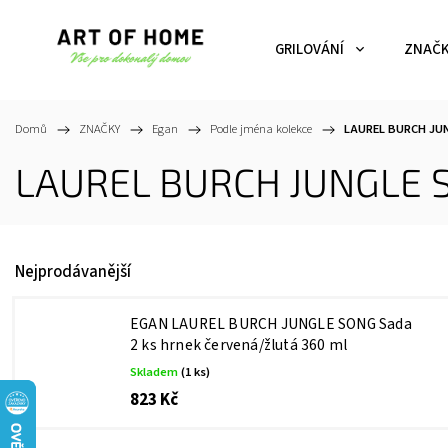
GRILOVÁNÍ
ZNAČ
Domů
/
ZNAČKY
/
Egan
/
Podle jména kolekce
/
LAUREL BURCH JU
LAUREL BURCH JUNGLE 
Nejprodávanější
EGAN LAUREL BURCH JUNGLE SONG Sada
2 ks hrnek červená/žlutá 360 ml
Skladem
(1 ks)
823 Kč