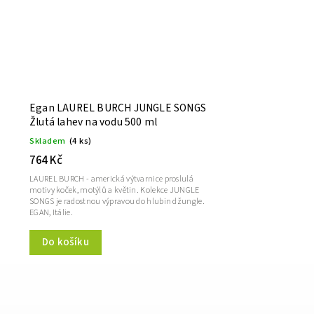
Egan LAUREL BURCH JUNGLE SONGS
Žlutá lahev na vodu 500 ml
Skladem
(4 ks)
764 Kč
LAUREL BURCH - americká výtvarnice proslulá
motivy koček, motýlů a květin. Kolekce JUNGLE
SONGS je radostnou výpravou do hlubin džungle.
EGAN, Itálie.
Do košíku