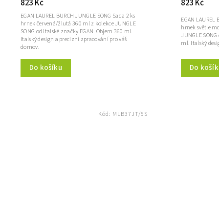
823 Kč
823 Kč
EGAN LAUREL BURCH JUNGLE SONG Sada 2 ks
EGAN LAUREL 
hrnek červená/žlutá 360 ml z kolekce JUNGLE
hrnek světle m
SONG od italské značky EGAN. Objem 360 ml.
JUNGLE SONG o
Italský design a precizní zpracování pro váš
ml. Italský des
domov.
Do košíku
Do košík
Kód:
MLB37JT/5S