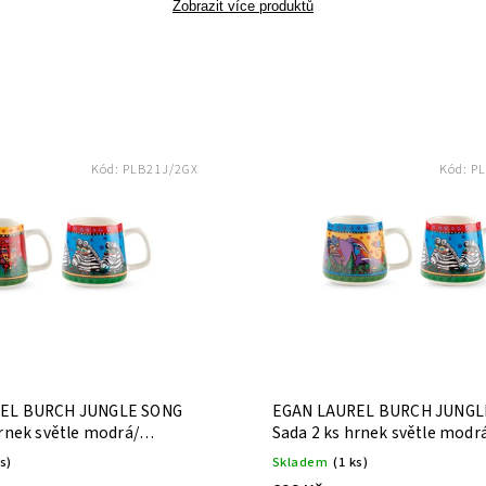
Zobrazit více produktů
Kód:
PLB21J/2GX
Kód:
PL
EL BURCH JUNGLE SONG
EGAN LAUREL BURCH JUNGL
hrnek světle modrá/
Sada 2 ks hrnek světle modrá
0 ml
360 ml
ks)
Skladem
(1 ks)