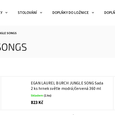
KY
STOLOVÁNÍ
DOPLŇKY DO LOŽNICE
DOPLŇ
NGLE SONGS
SONGS
EGAN LAUREL BURCH JUNGLE SONG Sada
2 ks hrnek světle modrá/červená 360 ml
Skladem
(1 ks)
823 Kč