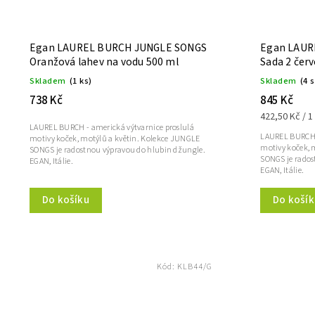
Egan LAUREL BURCH JUNGLE SONGS
Egan LAUR
Oranžová lahev na vodu 500 ml
Sada 2 čer
Skladem
(1 ks)
Skladem
(4 
738 Kč
845 Kč
422,50 Kč / 1
LAUREL BURCH - americká výtvarnice proslulá
LAUREL BURCH -
motivy koček, motýlů a květin. Kolekce JUNGLE
motivy koček, 
SONGS je radostnou výpravou do hlubin džungle.
SONGS je rados
EGAN, Itálie.
EGAN, Itálie.
Do košík
Do košíku
Kód:
KLB44/G