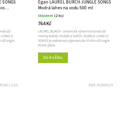
E SONGS
Egan LAUREL BURCH JUNGLE SONGS
nos
Modrá lahev na vodu 500 ml
Skladem
(2 ks)
764 Kč
roslulá
LAUREL BURCH - americká výtvarnice proslulá
ce JUNGLE
motivy koček, motýlů a květin. Kolekce JUNGLE
n džungle.
SONGS je radostnou výpravou do hlubin džungle.
EGAN, Itálie.
Do košíku
PLB21J/2G
Kód:
KLB44J/V