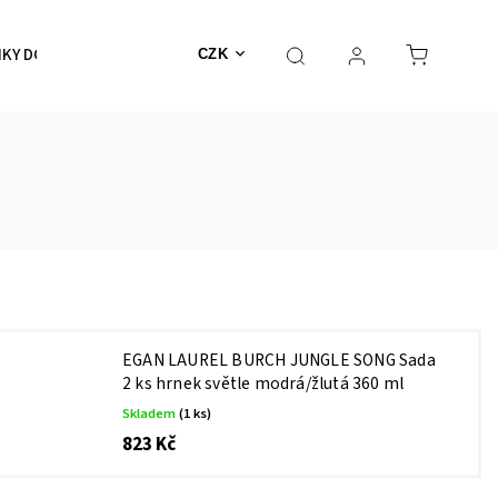
KY DO KOUPELNY
SKLENICE, HRNKY, ŠÁLKY
DOPLŇK
CZK
EGAN LAUREL BURCH JUNGLE SONG Sada
2 ks hrnek světle modrá/žlutá 360 ml
Skladem
(1 ks)
823 Kč