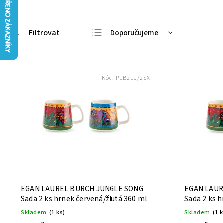
Doporučujeme
Nejlevnější
Nejdražší
Kód:
PLB21J/2SX
Nejprodávanější
Abecedně
EGAN LAUREL BURCH JUNGLE SONG
EGAN LAUR
Sada 2 ks hrnek červená/žlutá 360 ml
Sada 2 ks 
červená 36
Skladem
(1 ks)
Skladem
(1 