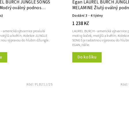
EL BURCH JUNGLE SONGS
Egan LAUREL BURCH JUNGL
Modrý oválný podnos
MELAMINE Žlutý oválný pod
50X35 cm
ks)
Dodání 3 - 4 týdny
1 238 Kč
 americká výtvarnice proslulá
LAUREL BURCH - americká výtvarnice p
motýlů a květin. Kolekce JUNGLE
motivy koček, motýlů a květin. Kolek
tnou výpravou do hlubin džungle.
SONGS je radostnou výpravou do hlubi
EGAN, Itálie.
u
Do košíku
Kód:
PLB21J/2S
Kód: