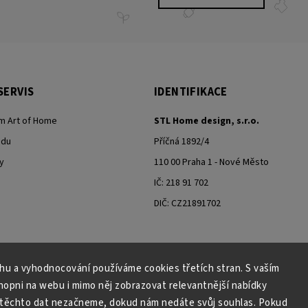
SERVIS
IDENTIFIKACE
m Art of Home
STL Home design, s.r.o.
odu
Příčná 1892/4
y
110 00 Praha 1 - Nové Město
IČ: 218 91 702
DIČ: CZ21891702
ahu a vyhodnocování používáme cookies třetích stran. S vaším
Moje objednávka - odstoupení od smlouvy
pni na webu i mimo něj zobrazovat relevantnější nabídky
 těchto dat nezačneme, dokud nám nedáte svůj souhlas. Pokud