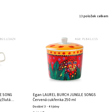
13
položek celkem
B21J/2AZX
Kód:
PLB41J/1S
E SONG
Egan LAUREL BURCH JUNGLE SONGS
/žlutá
Červená cukřenka 250 ml
Dodání 3 - 4 týdny