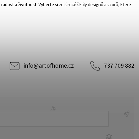
radost a životnost. Vyberte si ze široké škály designů a vzorů, které
info
@
artofhome.cz
737 709 882