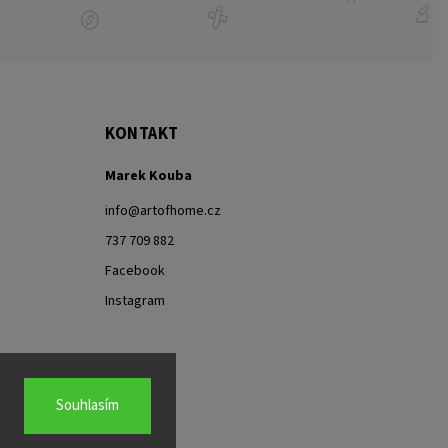
KONTAKT
Marek Kouba
info
@
artofhome.cz
737 709 882
Facebook
Instagram
Souhlasím