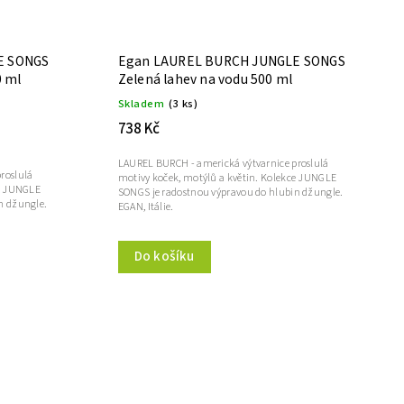
E SONGS
Egan LAUREL BURCH JUNGLE SONGS
0 ml
Zelená lahev na vodu 500 ml
Skladem
(3 ks)
738 Kč
LAUREL BURCH - americká výtvarnice proslulá
roslulá
motivy koček, motýlů a květin. Kolekce JUNGLE
ce JUNGLE
SONGS je radostnou výpravou do hlubin džungle.
n džungle.
EGAN, Itálie.
Do košíku