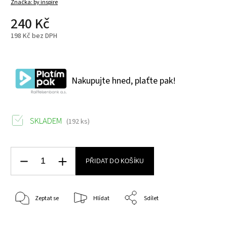
Značka:
by inspire
240 Kč
198 Kč bez DPH
Nakupujte hned, plaťte pak!
SKLADEM
(192 ks)
PŘIDAT DO KOŠÍKU
Zeptat se
Hlídat
Sdílet