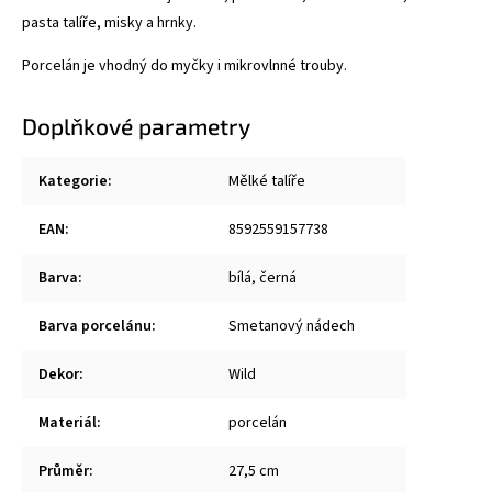
pasta talíře, misky a hrnky.
Porcelán je vhodný do myčky i mikrovlnné trouby.
Doplňkové parametry
Kategorie
:
Mělké talíře
EAN
:
8592559157738
Barva
:
bílá, černá
Barva porcelánu
:
Smetanový nádech
Dekor
:
Wild
Materiál
:
porcelán
Průměr
:
27,5 cm