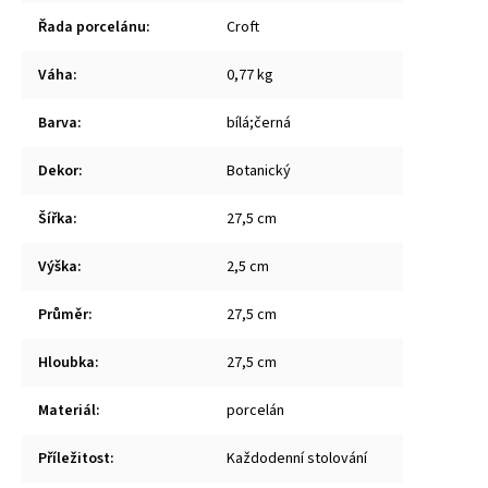
Řada porcelánu
:
Croft
Váha
:
0,77 kg
Barva
:
bílá;černá
Dekor
:
Botanický
Šířka
:
27,5 cm
Výška
:
2,5 cm
Průměr
:
27,5 cm
Hloubka
:
27,5 cm
Materiál
:
porcelán
Příležitost
:
Každodenní stolování