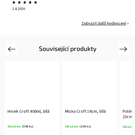
2.8.2026
Zobrazit další hodnocení
Související produkty
Previous
Next
Hrnek Croft 400ml, bílá
Miska Croft 16cm, bílá
Polévk
23cm, 
Skladem
(546 ks)
Skladem
(243 ks)
Sklade