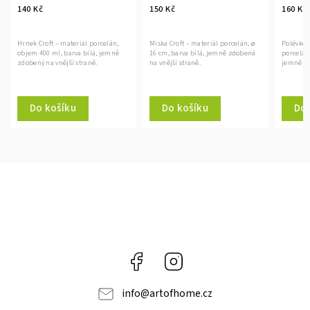
140 Kč
150 Kč
160 Kč
Hrnek Croft – materiál porcelán,
Miska Croft – materiál porcelán, ø
Polévkový
objem 400 ml, barva bílá, jemně
16 cm, barva bílá, jemně zdobená
porcelán,
zdobený na vnější straně.
na vnější straně.
jemně zd
Do košíku
Do košíku
Do 
Facebook
Instagram
info
@
artofhome.cz