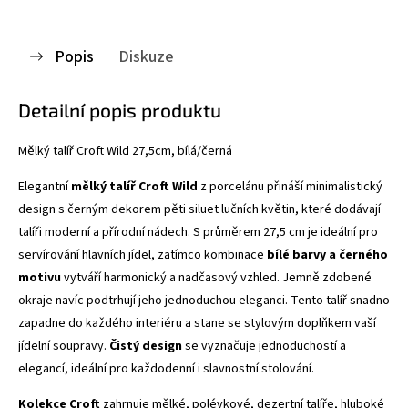
Popis
Diskuze
Detailní popis produktu
Mělký talíř Croft Wild 27,5cm, bílá/černá
Elegantní
mělký talíř Croft Wild
z porcelánu přináší minimalistický
design s černým dekorem pěti siluet lučních květin, které dodávají
talíři moderní a přírodní nádech. S průměrem 27,5 cm je ideální pro
servírování hlavních jídel, zatímco kombinace
bílé barvy a černého
motivu
vytváří harmonický a nadčasový vzhled. Jemně zdobené
okraje navíc podtrhují jeho jednoduchou eleganci. Tento talíř snadno
zapadne do každého interiéru a stane se stylovým doplňkem vaší
jídelní soupravy.
Čistý design
se vyznačuje jednoduchostí a
elegancí, ideální pro každodenní i slavnostní stolování.
Kolekce Croft
zahrnuje mělké, polévkové, dezertní talíře, hluboké