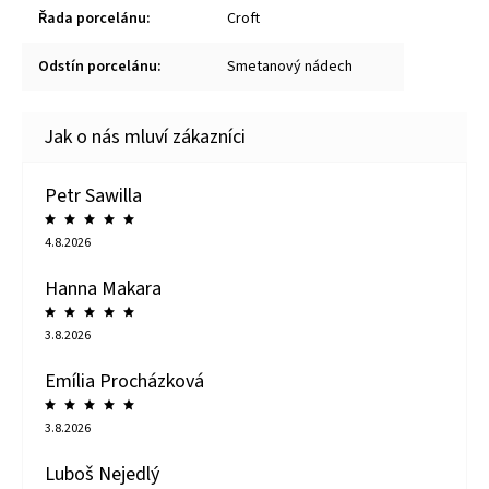
Řada porcelánu
:
Croft
Odstín porcelánu
:
Smetanový nádech
Petr Sawilla
4.8.2026
Hanna Makara
3.8.2026
Emília Procházková
3.8.2026
Luboš Nejedlý