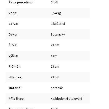
Řada porcelánu
:
Croft
Váha
:
0,54 kg
Barva
:
bílá;černá
Dekor
:
Botanický
Šířka
:
23 cm
Výška
:
4 cm
Průměr
:
23 cm
Hloubka
:
23 cm
Materiál
:
porcelán
Příležitost
:
Každodenní stolování