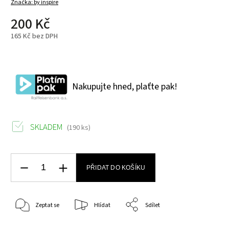
Značka:
by inspire
200 Kč
165 Kč bez DPH
Nakupujte hned, plaťte pak!
SKLADEM
(190 ks)
PŘIDAT DO KOŠÍKU
Zeptat se
Hlídat
Sdílet