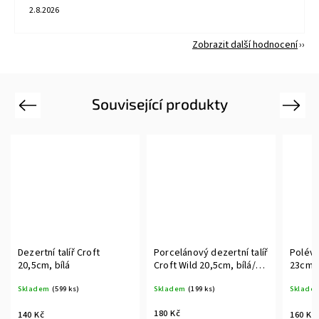
2.8.2026
Zobrazit další hodnocení
Související produkty
Previous
Next
Dezertní talíř Croft
Porcelánový dezertní talíř
Polévk
20,5cm, bílá
Croft Wild 20,5cm, bílá/
23cm, 
černá
Skladem
(599 ks)
Skladem
(199 ks)
Sklade
180 Kč
140 Kč
160 Kč