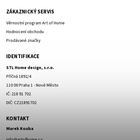
ZÁKAZNICKÝ SERVIS
Věrnostní program Art of Home
Hodnocení obchodu
Prodávané značky
IDENTIFIKACE
STL Home design, s.r.o.
Příčná 1892/4
110 00 Praha 1 - Nové Město
IČ: 218 91 702
DIČ: CZ21891702
KONTAKT
Marek Kouba
info
@
artofhome.cz