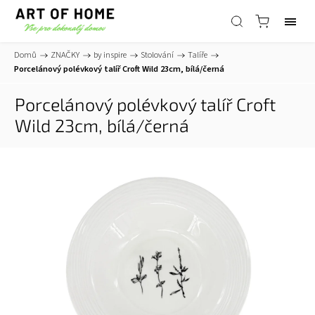
Domů
/
ZNAČKY
/
by inspire
/
Stolování
/
Talíře
/
Porcelánový polévkový talíř Croft Wild 23cm, bílá/černá
Porcelánový polévkový talíř Croft
Wild 23cm, bílá/černá