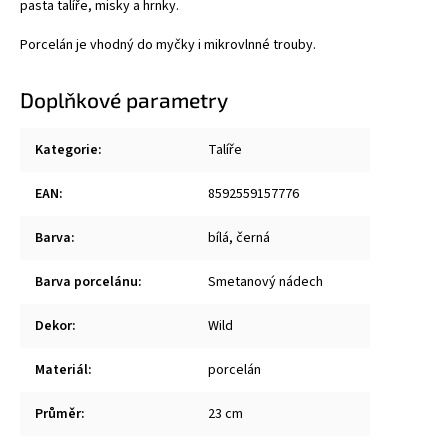
pasta talíře, misky a hrnky.
Porcelán je vhodný do myčky i mikrovlnné trouby.
Doplňkové parametry
Kategorie
:
Talíře
EAN
:
8592559157776
Barva
:
bílá, černá
Barva porcelánu
:
Smetanový nádech
Dekor
:
Wild
Materiál
:
porcelán
Průměr
:
23 cm