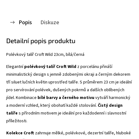
Popis
Diskuze
Detailní popis produktu
Polévkový talíř Croft Wild 23cm, bílá/černá
Elegantní
polévkový talíř Croft Wild
z porcelánu přináší
minimalistický design s jemně zdobenými okraji a černým dekorem
tří siluet lučních květin uprostřed talíře. S průměrem 23 cm je ideální
pro servírování polévek, dušených pokrmů a dalších oblíbených
jídel. Kombinace
bílé barvy a černého motivu
vytváří harmonický
a moderní vzhled, který obohatí každé stolování.
Čistý design
talíře
s přírodním motivem je ideální pro každodenní i slavnostní
příležitosti.
Kolekce Croft
zahrnuje mělké, polévkové, dezertní talíře, hluboké