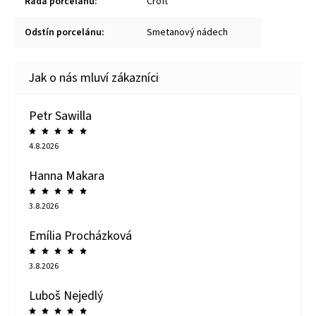
Řada porcelánu
:
Croft
Odstín porcelánu
:
Smetanový nádech
Petr Sawilla
4.8.2026
Hanna Makara
3.8.2026
Emília Procházková
3.8.2026
Luboš Nejedlý