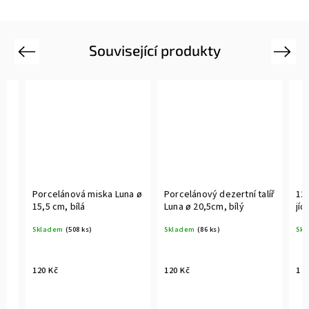
Související produkty
Previous
Next
Porcelánová miska Luna ø
Porcelánový dezertní talíř
12díln
15,5 cm, bílá
Luna ø 20,5cm, bílý
jídelní
kulatý
Skladem
(508 ks)
Skladem
(86 ks)
Sklade
120 Kč
120 Kč
1 690 