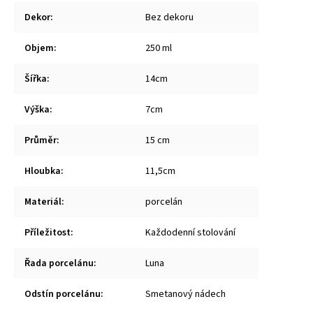
Dekor
:
Bez dekoru
Objem
:
250 ml
Šířka
:
14cm
Výška
:
7cm
Průměr
:
15 cm
Hloubka
:
11,5cm
Materiál
:
porcelán
Příležitost
:
Každodenní stolování
Řada porcelánu
:
Luna
Odstín porcelánu
:
Smetanový nádech