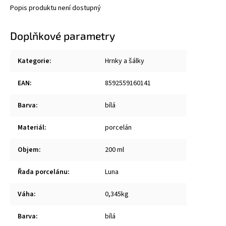
Popis produktu není dostupný
Doplňkové parametry
Kategorie
:
Hrnky a šálky
EAN
:
8592559160141
Barva
:
bílá
Materiál
:
porcelán
Objem
:
200 ml
Řada porcelánu
:
Luna
Váha
:
0,345kg
Barva
:
bílá