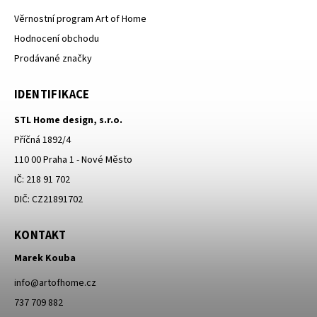
Věrnostní program Art of Home
Hodnocení obchodu
Prodávané značky
IDENTIFIKACE
STL Home design, s.r.o.
Příčná 1892/4
110 00 Praha 1 - Nové Město
IČ: 218 91 702
DIČ: CZ21891702
KONTAKT
Marek Kouba
info
@
artofhome.cz
737 709 882