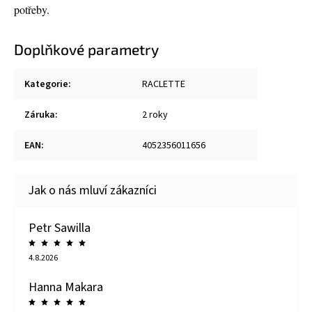
potřeby.
Doplňkové parametry
Kategorie
:
RACLETTE
Záruka
:
2 roky
EAN
:
4052356011656
Petr Sawilla
4.8.2026
Hanna Makara