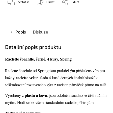
Zeptat se
Hlídat
Sdílet
Popis
Diskuze
Detailní popis produktu
Raclette špachtle, černé, 4 kusy, Spring
Raclette špachtle od Spring jsou praktickým příslušenstvím pro
raclette večer
každý
. Sada 4 kusů černých špahtlí slouží k
seškrabování roztaveného sýra z raclette pánviček přímo na talíř.
plastu a kovu
Vyrobeny z
, jsou odolné a snadno se čistí ručním
mytím. Hodí se ke všem standardním raclette přístrojům.
Technické parametry: