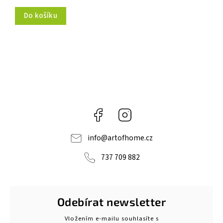
Do košíku
Facebook
Instagram
info
@
artofhome.cz
737 709 882
Odebírat newsletter
Vložením e-mailu souhlasíte s