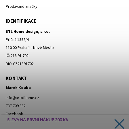
Prodávané značky
IDENTIFIKACE
STL Home design, s.r.o.
Příčná 1892/4
110 00 Praha 1 - Nové Město
IČ: 218 91 702
DIČ: CZ21891702
KONTAKT
Marek Kouba
info
@
artofhome.cz
737 709 882
Facebook
SLEVA NA PRVNÍ NÁKUP 200 Kč
Instagram