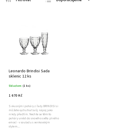
Nejlevnější
Nejdražší
Nejprodávanější
Abecedně
Leonardo Brindisi Sada
sklenic 12 ks
Skladem
(1 ks)
1 670 Kč
S vkusnými poháry z řady BRINDISI si
můžete vychutnat svůj nápoj jako
nikdy předtím. Nechte se těmito
poháry unést do snového světa plného
emocí - v souladu s venkovským
stylem....