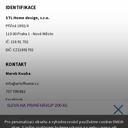
IDENTIFIKACE
STL Home design, s.r.o.
Příčná 1892/4
110 00 Praha 1 - Nové Město
IČ: 218 91 702
DIČ: CZ21891702
KONTAKT
Marek Kouba
info
@
artofhome.cz
737 709 882
Facebook
SLEVA NA PRVNÍ NÁKUP 200 Kč
Instagram
Zadejte svůj e-mail a dostávejte informace o novinkách a
Pro personalizaci obsahu a vyhodnocování používáme cookies třetích
slevách přímo do vaší schránky!
stran. S vaším souhlasem budeme schopni na webu i mimo něj