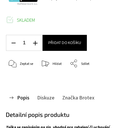
SKLADEM
PŘIDAT DO KOŠÍKU
Zeptat se
Hlídat
Sdílet
Popis
Diskuze
Značka
Brotex
Detailní popis produktu
Taška se zapínáním na zip, vhodná pro zabalení či uchování