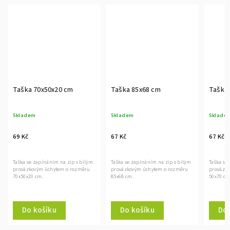
Taška 70x50x20 cm
Taška 85x68 cm
Taška
Skladem
Skladem
Sklade
69 Kč
67 Kč
67 Kč
Taška se zapínáním na zip s bílým
Taška se zapínáním na zip s bílým
Taška se
provázkovým úchytem o rozměru
provázkovým úchytem o rozměru
provázk
70x50x20 cm.
85x68 cm.
50x70 cm
Do košíku
Do košíku
Do 