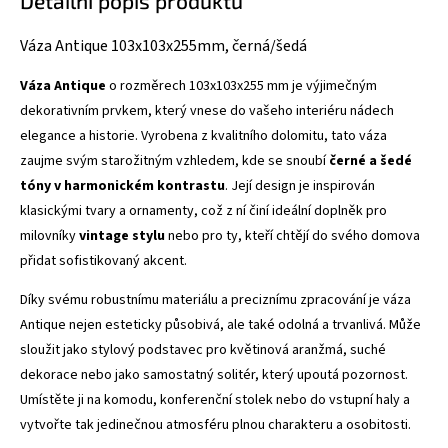
Detailní popis produktu
Váza Antique 103x103x255mm, černá/šedá
Váza Antique
o rozměrech 103x103x255 mm je výjimečným
dekorativním prvkem, který vnese do vašeho interiéru nádech
elegance a historie. Vyrobena z kvalitního dolomitu, tato váza
zaujme svým starožitným vzhledem, kde se snoubí
černé a šedé
tóny v harmonickém kontrastu
. Její design je inspirován
klasickými tvary a ornamenty, což z ní činí ideální doplněk pro
milovníky
vintage stylu
nebo pro ty, kteří chtějí do svého domova
přidat sofistikovaný akcent.
Díky svému robustnímu materiálu a preciznímu zpracování je váza
Antique nejen esteticky působivá, ale také odolná a trvanlivá. Může
sloužit jako stylový podstavec pro květinová aranžmá, suché
dekorace nebo jako samostatný solitér, který upoutá pozornost.
Umístěte ji na komodu, konferenční stolek nebo do vstupní haly a
vytvořte tak jedinečnou atmosféru plnou charakteru a osobitosti.