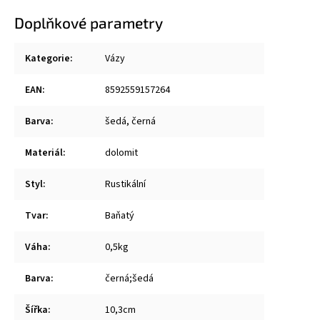
Doplňkové parametry
Kategorie
:
Vázy
EAN
:
8592559157264
Barva
:
šedá, černá
Materiál
:
dolomit
Styl
:
Rustikální
Tvar
:
Baňatý
Váha
:
0,5kg
Barva
:
černá;šedá
Šířka
:
10,3cm