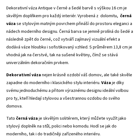
Dekorativní váza Antique v černé a šedé barvě s výškou 16 cm je
skvělým doplňkem pro každý interiér. Vyrobená z dolomitu,
černá
váza
se stylovým matným povrchem přináší do prostoru eleganci a
nádech moderního designu. Černá barva se jemně prolíná do šedé a
následně zpět do černé, což vytváří zajímavý vizuální efekt a
dodává váze hloubku i sofistikovaný vzhled. S průměrem 13,8 cm je
vhodná jak na čerstvé, tak na sušené květiny, čímž se stává
univerzálním dekoračním prvkem.
Dekorativní váza
nejen krásně ozdobí váš domov, ale také skvěle
zapadne do moderního i klasického stylu interiéru.
Váza
je díky
svému jednoduchému a přitom výraznému designu ideální volbou
pro ty, kteří hledají stylovou a všestrannou ozdobu do svého
domova.
Tato
černá váza
je skvělým solitérem, který můžete využít jako
stylový doplněk na stůl, polici nebo komodu. Hodí se jak do
moderního, tak i do tradičněji zařízeného interiéru.