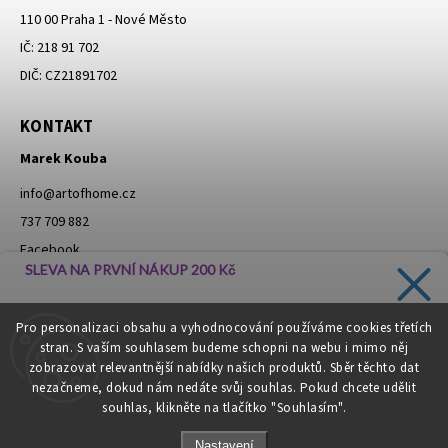
110 00 Praha 1 - Nové Město
IČ: 218 91 702
DIČ: CZ21891702
KONTAKT
Marek Kouba
info
@
artofhome.cz
737 709 882
Facebook
SLEVA NA PRVNÍ NÁKUP 200 Kč
Instagram
Zadejte svůj e-mail a dostávejte informace o novinkách a
Pro personalizaci obsahu a vyhodnocování používáme cookies třetích
slevách přímo do vaší schránky!
stran. S vaším souhlasem budeme schopni na webu i mimo něj
Moje objednávka - odstoupení od smlouvy
zobrazovat relevantnější nabídky našich produktů. Sběr těchto dat
nezačneme, dokud nám nedáte svůj souhlas. Pokud chcete udělit
souhlas, klikněte na tlačítko "Souhlasím".
CHCI SLEVU
Nastavení