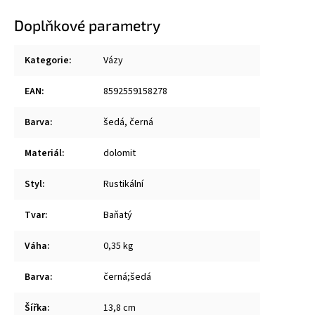
Doplňkové parametry
Kategorie
:
Vázy
EAN
:
8592559158278
Barva
:
šedá, černá
Materiál
:
dolomit
Styl
:
Rustikální
Tvar
:
Baňatý
Váha
:
0,35 kg
Barva
:
černá;šedá
Šířka
:
13,8 cm