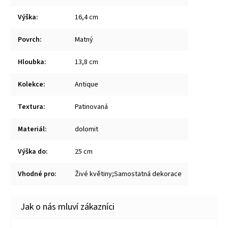
Výška
:
16,4 cm
Povrch
:
Matný
Hloubka
:
13,8 cm
Kolekce
:
Antique
Textura
:
Patinovaná
Materiál
:
dolomit
Výška do
:
25 cm
Vhodné pro
:
Živé květiny;Samostatná dekorace